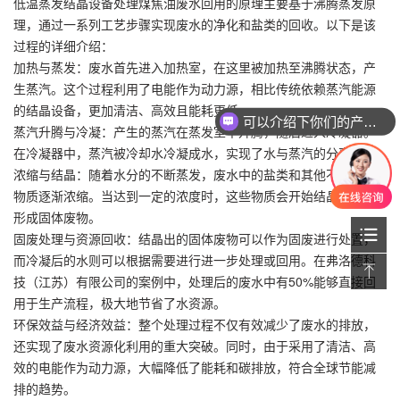
低温蒸发结晶设备处理煤焦油废水回用的原理主要基于沸腾蒸发原
理，通过一系列工艺步骤实现废水的净化和盐类的回收。以下是该
过程的详细介绍：
加热与蒸发：废水首先进入加热室，在这里被加热至沸腾状态，产
生蒸汽。这个过程利用了电能作为动力源，相比传统依赖蒸汽能源
的结晶设备，更加清洁、高效且能耗更低。
可以介绍下你们的产品么
蒸汽升腾与冷凝：产生的蒸汽在蒸发室中升腾，随后进入冷凝器。
在冷凝器中，蒸汽被冷却水冷凝成水，实现了水与蒸汽的分离。
浓缩与结晶：随着水分的不断蒸发，废水中的盐类和其他不挥发性
物质逐渐浓缩。当达到一定的浓度时，这些物质会开始结晶析出，
形成固体废物。
固废处理与资源回收：结晶出的固体废物可以作为固废进行处置，
而冷凝后的水则可以根据需要进行进一步处理或回用。在弗洛德科
技（江苏）有限公司的案例中，处理后的废水中有50%能够直接回
用于生产流程，极大地节省了水资源。
环保效益与经济效益：整个处理过程不仅有效减少了废水的排放，
还实现了废水资源化利用的重大突破。同时，由于采用了清洁、高
效的电能作为动力源，大幅降低了能耗和碳排放，符合全球节能减
排的趋势。